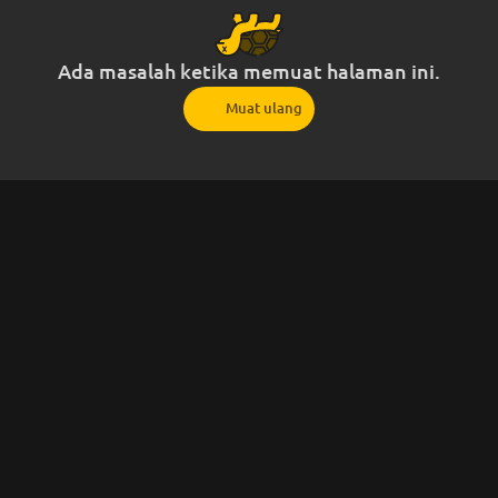
Ada masalah ketika memuat halaman ini.
Muat ulang
Customer Care
11.30 - 23.30
🟢 Layanan Online
Customer Care INDOFUN17
11.30
23:30